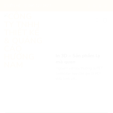
Chuyển
LIÊN HỆ
096 127 0573
đến
nội
dung
In 3D – Sản phẩm lạ
mà quen
Nguyên vật liệu thường là PET
Lenticular hay còn gọi là PET
thấu kính với...